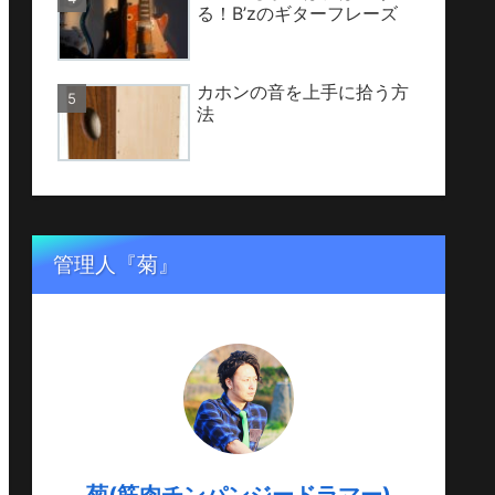
る！B’zのギターフレーズ
カホンの音を上手に拾う方
法
管理人『菊』
菊(筋肉チンパンジードラマー)