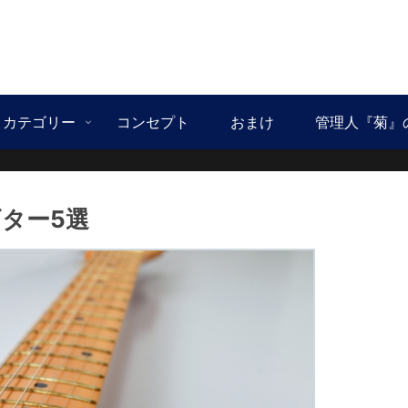
カテゴリー
コンセプト
おまけ
管理人『菊』
ター5選