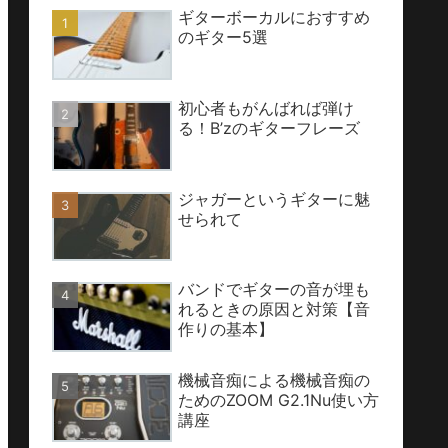
ギターボーカルにおすすめ
のギター5選
初心者もがんばれば弾け
る！B’zのギターフレーズ
ジャガーというギターに魅
せられて
バンドでギターの音が埋も
れるときの原因と対策【音
作りの基本】
機械音痴による機械音痴の
ためのZOOM G2.1Nu使い方
講座