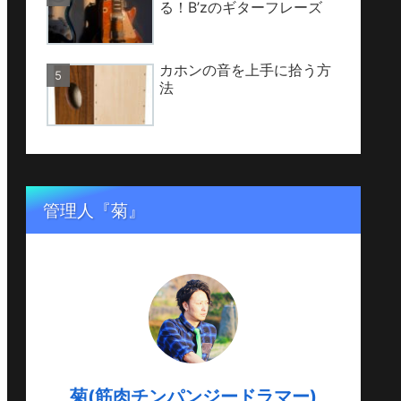
る！B’zのギターフレーズ
カホンの音を上手に拾う方
法
管理人『菊』
菊(筋肉チンパンジードラマー)