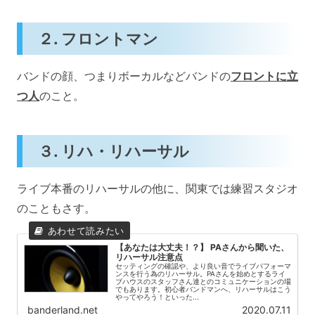
２. フロントマン
バンドの顔、つまりボーカルなどバンドの
フロントに立
つ人
のこと。
３. リハ・リハーサル
ライブ本番のリハーサルの他に、関東では練習スタジオ
のこともさす。
【あなたは大丈夫！？】 PAさんから聞いた、
リハーサル注意点
セッティングの確認や、より良い音でライブパフォーマ
ンスを行う為のリハーサル。PAさんを始めとするライ
ブハウスのスタッフさん達とのコミュニケーションの場
でもあります。初心者バンドマンへ、リハーサルはこう
やってやろう！といった...
banderland.net
2020.07.11