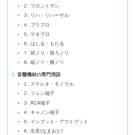
２. フロントマン
３. リハ・リハーサル
４. プリプロ
５. ゲネプロ
６. はしる・もたる
７. 前ノリ・後ろノリ
８. 縦ノリ・横ノリ
音響機材の専門用語
１. ステレオ・モノラル
２. フォン端子
３. RCA端子
４. キャノン端子
５. インプット・アウトプット
６. 生音(なまおと)