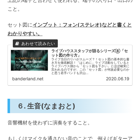
上記の端子と合わせて使われる、端子の入り口・出口の
こと。
セット図に
インプット：フォン(ステレオ)などと書くと
わかりやすい。
ライブハウススタッフが語るシリーズ⑧「セ
ット図の作り方」
ライブ当日のリハがスムーズ？！セット図の基本的な書
き方を徹底解説！「はじめに」ライブ活動をしていると
ライブハウス側から「セット図を下さい」とほぼ確実に
言われるのですが、この「セット図」が何故必要なのか
と思う若手バンドも沢山...
banderland.net
2020.06.19
６. 生音(なまおと)
音響機材を使わずに演奏をすること。
もしくはマイクを通さない音のことで、例えばギターア