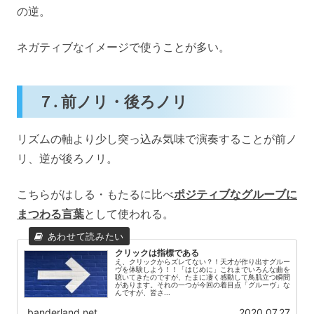
の逆。
ネガティブなイメージで使うことが多い。
７. 前ノリ・後ろノリ
リズムの軸より少し突っ込み気味で演奏することが前ノ
リ、逆が後ろノリ。
こちらがはしる・もたるに比べ
ポジティブなグルーブに
まつわる言葉
として使われる。
クリックは指標である
え、クリックからズレてない？！天才が作り出すグルー
ヴを体験しよう！！「はじめに」これまでいろんな曲を
聴いてきたのですが、たまに凄く感動して鳥肌立つ瞬間
があります。それの一つが今回の着目点「グルーヴ」な
んですが、皆さ...
banderland.net
2020.07.27