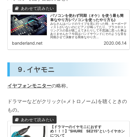
パソコンを使わず同期（オケ）を使う最も簡
単なやり方(パソコンを使ったやり方も)
みなさんはバンドのライブを見に行った時、キーボーデ
ィストがいないのにピアノが鳴ってたり、ブラスやスト
リングスの音が聴こえてきたりして不思議に思った事は
ありませんか？今回はバンドサウンドにそのような音を
同期させて演奏する簡単なやり方...
banderland.net
2020.06.14
９. イヤモニ
イヤフォンモニター
の略称。
ドラマーなどがクリック(=メトロノーム)を聴くときの
もの。
【ドラマーのイヤモニにおすす
め！！！】”SHURE SE215"というイヤホン
について