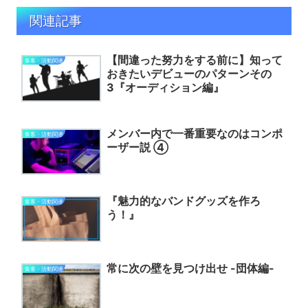
関連記事
【間違った努力をする前に】知って
集客・活動関連
おきたいデビューのパターンその
3『オーディション編』
メンバー内で一番重要なのはコンポ
集客・活動関連
ーザー説 ④
『魅力的なバンドグッズを作ろ
集客・活動関連
う！』
常に次の壁を見つけ出せ -団体編-
集客・活動関連