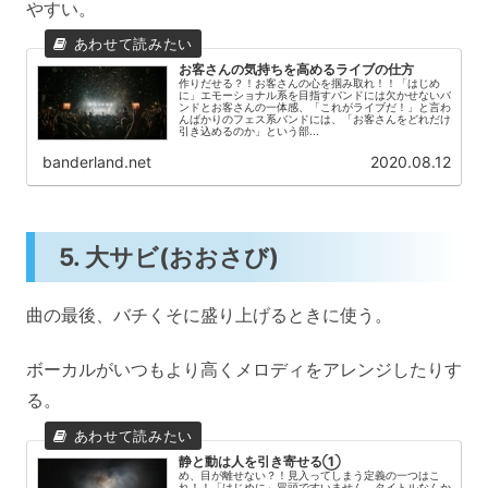
やすい。
お客さんの気持ちを高めるライブの仕方
作りだせる？！お客さんの心を掴み取れ！！「はじめ
に」エモーショナル系を目指すバンドには欠かせないバ
ンドとお客さんの一体感、「これがライブだ！」と言わ
んばかりのフェス系バンドには、「お客さんをどれだけ
引き込めるのか」という部...
banderland.net
2020.08.12
5. 大サビ(おおさび)
曲の最後、バチくそに盛り上げるときに使う。
ボーカルがいつもより高くメロディをアレンジしたりす
る。
静と動は人を引き寄せる①
め、目が離せない？！見入ってしまう定義の一つはこ
れ！！「はじめに」冒頭ですいません。タイトルなんか