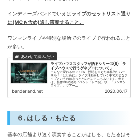
インディーズバンドでいえば
ライブのセットリスト通り
に(MCも含め)通し演奏すること。
ワンマンライブや特別な場所でのライブで行われること
が多い。
ライブハウススタッフが語るシリーズ⑤「ラ
イブハウスで行うゲネプロについて」
こんなに変わるの？！PA、照明を加えた本格的リハー
サル！「はじめに」ライブ活動をしていく中で大切なラ
イブというのはきっとどのバンドにもあります。例え
ば、新作CDの発売イベント「レコ発」や、「ワンマン
ライブ」、ツアー...
banderland.net
2020.06.17
６. はしる・もたる
基本の店舗より速く演奏することがはしる、もたるはそ