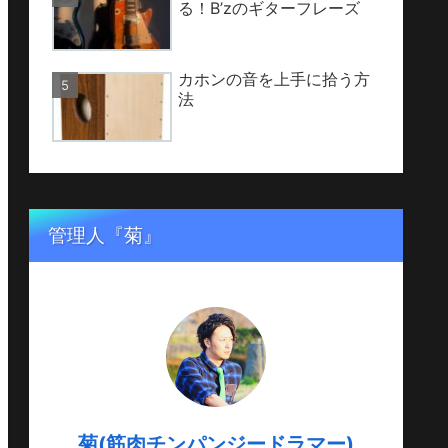
る！B’zのギターフレーズ
カホンの音を上手に拾う方
法
管理人『菊』
菊(筋肉チンパンジードラマー)