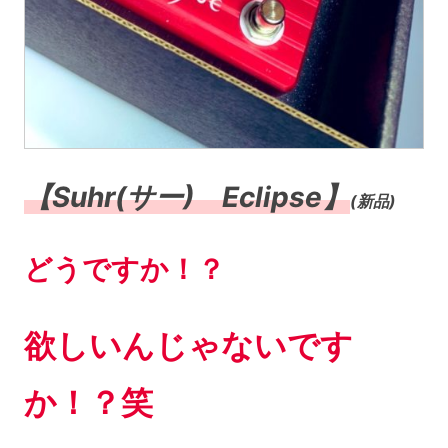
【Suhr(サー) Eclipse】
(新品)
どうですか！？
欲しいんじゃないです
か！？笑