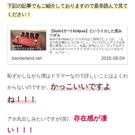
下記の記事でもご紹介しておりますので是非読んで見て
ください！
【Suhr(サー) Eclipse】というイカした歪み
ペダル
SuhrのEclipseというペダルはご存知でしょうか。「ま
るで生き物のように生々しく、プレイのニュアンスを忠
実に再現したトーン」を謳い文句にした、デュアルチャ
ンネルのオーバードライブ/ディストーションペダルで
す。レベル・...
banderland.net
2020.08.04
恥ずかしながら僕はドラマーなので詳しいことはよくわ
かっこいいですよ
からないのですが、
ね！！！
存在感が凄
アホ丸出しみたいですが(笑)、
い！！！