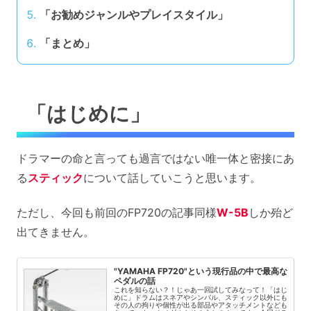
「お勧めジャンルやプレイスタイル」
「まとめ」
「はじめに」
ドラマーの命と言っても過言ではない唯一体と密接にあ
る
スティック
について話していこうと思います。
ただし、今回も前回のFP720の記事同様
W-5B
しか殆ど
出てきません。
"YAMAHA FP720"という現行品の中で最高な
ペダルの話
これを知らない？！じゃあ一回試してみなって！「はじ
めに」ドラムはスネアやシンバル、スティック以外にも
その人の拘りや個性が出る部品やアタッチメントなども