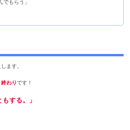
んでもらう」
えします。
う終わり
です！
ともする。」