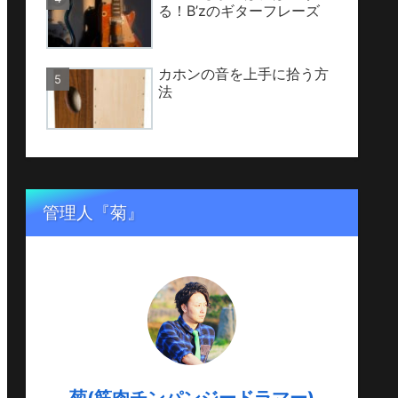
る！B’zのギターフレーズ
カホンの音を上手に拾う方
法
管理人『菊』
菊(筋肉チンパンジードラマー)