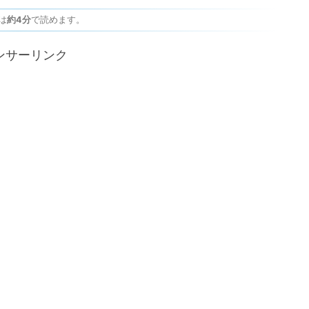
は
約4分
で読めます。
ンサーリンク