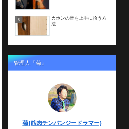
カホンの音を上手に拾う方
法
管理人『菊』
菊(筋肉チンパンジードラマー)