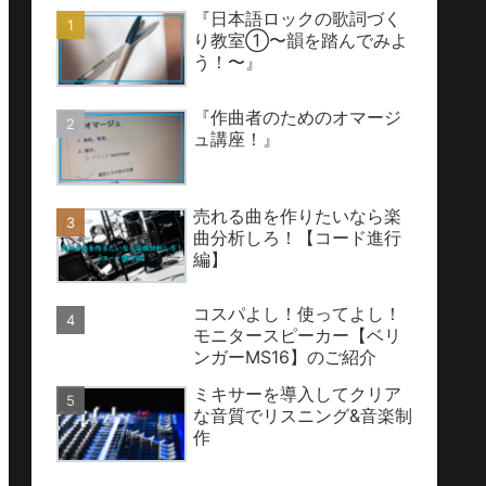
『日本語ロックの歌詞づく
り教室①〜韻を踏んでみよ
う！〜』
『作曲者のためのオマージ
ュ講座！』
売れる曲を作りたいなら楽
曲分析しろ！【コード進行
編】
コスパよし！使ってよし！
モニタースピーカー【ベリ
ンガーMS16】のご紹介
ミキサーを導入してクリア
な音質でリスニング&音楽制
作