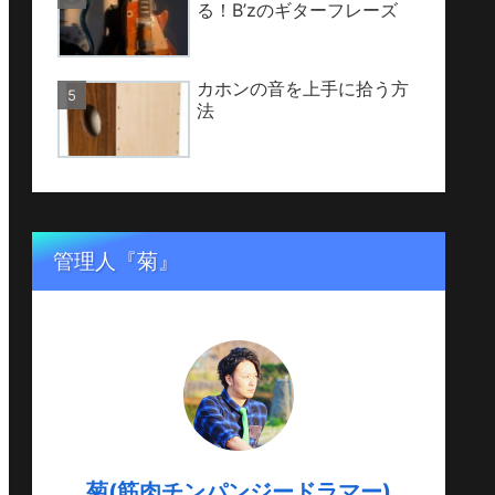
る！B’zのギターフレーズ
カホンの音を上手に拾う方
法
管理人『菊』
菊(筋肉チンパンジードラマー)