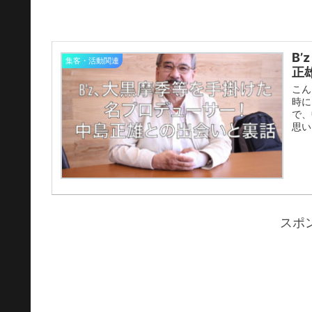
B
集客・活動関連
正
こん
時に
で、
思い
スポ